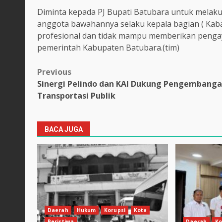
Diminta kepada PJ Bupati Batubara untuk melak
anggota bawahannya selaku kepala bagian ( Kabag
profesional dan tidak mampu memberikan peng
pemerintah Kabupaten Batubara.(tim)
Post
Previous
Sinergi Pelindo dan KAI Dukung Pengembang
navigation
Transportasi Publik
BACA JUGA
Daerah
Hukum
Korupsi
Kota
Peristiwa
Daerah
Ko