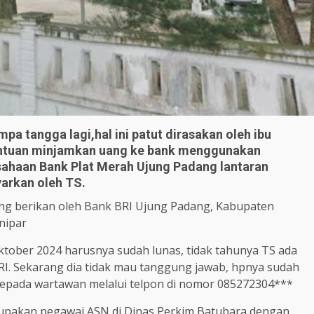
mpa tangga lagi,hal ini patut dirasakan oleh ibu
 bantuan minjamkan uang ke bank menggunakan
sahaan Bank Plat Merah Ujung Padang lantaran
yarkan oleh TS.
yang berikan oleh Bank BRI Ujung Padang, Kabupaten
nipar
ktober 2024 harusnya sudah lunas, tidak tahunya TS ada
I. Sekarang dia tidak mau tanggung jawab, hpnya sudah
g kepada wartawan melalui telpon di nomor 085272304***
upakan pegawai ASN di Dinas Perkim Batubara dengan