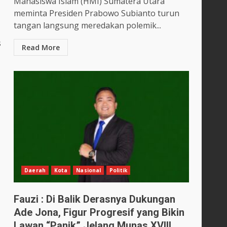
Mahasiswa Islam (HMI) Sumatera Utara
meminta Presiden Prabowo Subianto turun
tangan langsung meredakan polemik...
s
Read More
Daerah
Kota
Nasional
Politik
Fauzi : Di Balik Derasnya Dukungan
Ade Jona, Figur Progresif yang Bikin
Lawan “Panik” Jelang Munas XVIII