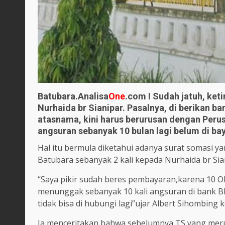
Batubara.Analisa
One
.com I Sudah jatuh, keti
Nurhaida br Sianipar. Pasalnya, di berikan
atasnama, kini harus berurusan dengan Peru
angsuran sebanyak 10 bulan lagi belum di ba
Hal itu bermula diketahui adanya surat somasi 
Batubara sebanyak 2 kali kepada Nurhaida br Sia
“Saya pikir sudah beres pembayaran,karena 10 O
menunggak sebanyak 10 kali angsuran di bank BR
tidak bisa di hubungi lagi”ujar Albert Sihombin
Ia menceritakan bahwa sebelumnya TS yang mer