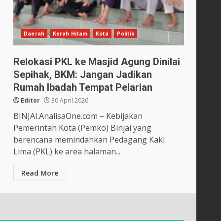
Daerah
Kerah Hitam
Kota
Politik
Relokasi PKL ke Masjid Agung Dinilai
Sepihak, BKM: Jangan Jadikan
Rumah Ibadah Tempat Pelarian
Editor
30 April 2026
BINJAI.AnalisaOne.com – Kebijakan
Pemerintah Kota (Pemko) Binjai yang
berencana memindahkan Pedagang Kaki
Lima (PKL) ke area halaman...
Read More