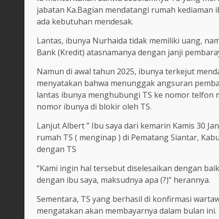
jabatan Ka.Bagian mendatangi rumah kediaman i
ada kebutuhan mendesak.
Lantas, ibunya Nurhaida tidak memiliki uang, 
Bank (Kredit) atasnamanya dengan janji pembar
Namun di awal tahun 2025, ibunya terkejut menda
menyatakan bahwa menunggak angsuran pembaya
lantas ibunya menghubungi TS ke nomor telfon mi
nomor ibunya di blokir oleh TS.
Lanjut Albert ” Ibu saya dari kemarin Kamis 30 Ja
rumah TS ( menginap ) di Pematang Siantar, Kab
dengan TS
“Kami ingin hal tersebut diselesaikan dengan b
dengan ibu saya, maksudnya apa (?)” herannya.
Sementara, TS yang berhasil di konfirmasi warta
mengatakan akan membayarnya dalam bulan ini.