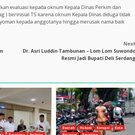
ukan evaluasi kepada oknum Kepala Dinas Perkim dan
 ) berinisial TS karena oknum Kepala Dinas diduga tidak
ayoman kepada anggotanya hingga merusak nama baik
Nex
an
Dr. Asri Luddin Tambunan – Lom Lom Suwond
Resmi Jadi Bupati Deli Serdan
Daerah
Hukum
Korupsi
Kota
ta
Peristiwa
Religius
Nasional
Peristiwa