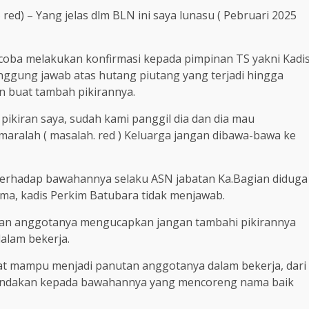
 red) – Yang jelas dlm BLN ini saya lunasu ( Pebruari 2025
ncoba melakukan konfirmasi kepada pimpinan TS yakni Kadi
nggung jawab atas hutang piutang yang terjadi hingga
 buat tambah pikirannya.
pikiran saya, sudah kami panggil dia dan dia mau
 maralah ( masalah. red ) Keluarga jangan dibawa-bawa ke
 terhadap bawahannya selaku ASN jabatan Ka.Bagian diduga
a, kadis Perkim Batubara tidak menjawab.
alan anggotanya mengucapkan jangan tambahi pikirannya
alam bekerja.
at mampu menjadi panutan anggotanya dalam bekerja, dari
indakan kepada bawahannya yang mencoreng nama baik