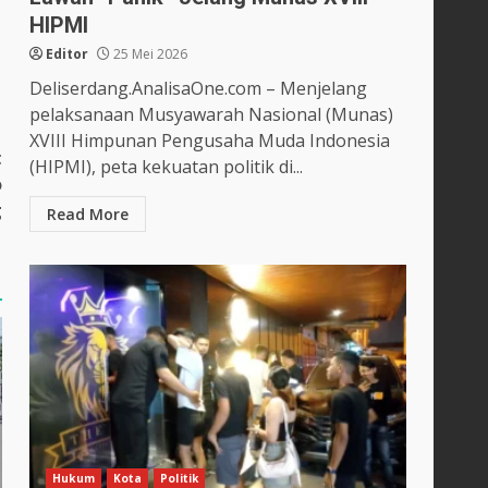
HIPMI
Editor
25 Mei 2026
Deliserdang.AnalisaOne.com – Menjelang
pelaksanaan Musyawarah Nasional (Munas)
XVIII Himpunan Pengusaha Muda Indonesia
t
(HIPMI), peta kekuatan politik di...
o
g
Read More
Hukum
Kota
Politik