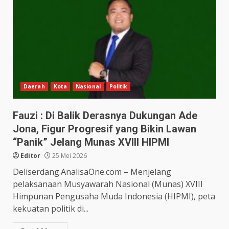
Daerah
Kota
Nasional
Politik
Fauzi : Di Balik Derasnya Dukungan Ade
Jona, Figur Progresif yang Bikin Lawan
“Panik” Jelang Munas XVIII HIPMI
Editor
25 Mei 2026
Deliserdang.AnalisaOne.com – Menjelang
pelaksanaan Musyawarah Nasional (Munas) XVIII
Himpunan Pengusaha Muda Indonesia (HIPMI), peta
kekuatan politik di...