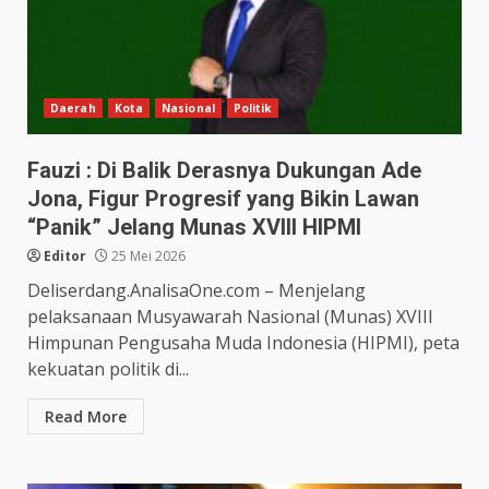
Daerah
Kota
Nasional
Politik
Fauzi : Di Balik Derasnya Dukungan Ade
Jona, Figur Progresif yang Bikin Lawan
“Panik” Jelang Munas XVIII HIPMI
Editor
25 Mei 2026
Deliserdang.AnalisaOne.com – Menjelang
pelaksanaan Musyawarah Nasional (Munas) XVIII
Himpunan Pengusaha Muda Indonesia (HIPMI), peta
kekuatan politik di...
Read More