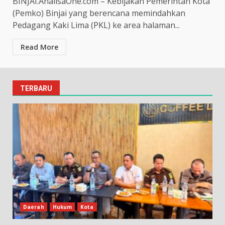
BINJAI.AnalisaOne.com – Kebijakan Pemerintah Kota
(Pemko) Binjai yang berencana memindahkan
Pedagang Kaki Lima (PKL) ke area halaman...
Read More
TERBARU
Daerah
Hukum
Kota