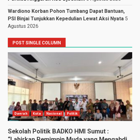
Wardiono Korban Pohon Tumbang Dapat Bantuan,
PSI Binjai Tunjukkan Kepedulian Lewat Aksi Nyata
5
Agustus 2026
POST SINGLE COLUMN
Daerah
Kota
Nasional
Politik
Sekolah Politik BADKO HMI Sumut :
“Lahirkan Pemimpin Muda yang Mengabdi,