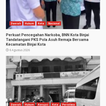
Daerah
Hukum
Kota
Nasional
Perkuat Pencegahan Narkoba, BNN Kota Binjai
Tandatangani PKS Pola Asuh Remaja Bersama
Kecamatan Binjai Kota
6 Agustus 2026
Daerah
Hukum
Korupsi
Kota
Peristiwa