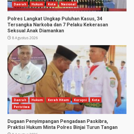
Daerah
Hukum
Kota
Nasional
Polres Langkat Ungkap Puluhan Kasus, 34
Tersangka Narkoba dan 7 Pelaku Kekerasan
Seksual Anak Diamankan
8 Agustus 2026
Daerah
Hukum
Kerah Hitam
Korupsi
Kota
Peristiwa
Dugaan Penyimpangan Pengadaan Paskibra,
Praktisi Hukum Minta Polres Binjai Turun Tangan