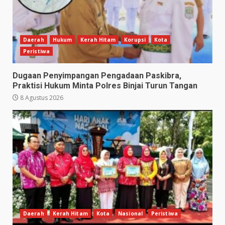
Daerah
Hukum
Kerah Hitam
Korupsi
Kota
Peristiwa
Dugaan Penyimpangan Pengadaan Paskibra,
Praktisi Hukum Minta Polres Binjai Turun Tangan
8 Agustus 2026
Daerah
Kerah Hitam
Kota
Nasional
Peristiwa