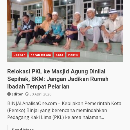
Daerah
Kerah Hitam
Kota
Politik
Relokasi PKL ke Masjid Agung Dinilai
Sepihak, BKM: Jangan Jadikan Rumah
Ibadah Tempat Pelarian
Editor
30 April 2026
BINJAI.AnalisaOne.com – Kebijakan Pemerintah Kota
(Pemko) Binjai yang berencana memindahkan
Pedagang Kaki Lima (PKL) ke area halaman...
Read More