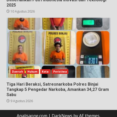
2025
10 Agustus 2026
Daerah
Hukum
Kota
Peristiwa
Tiga Hari Beraksi, Satresnarkoba Polres Binjai
Tangkap 5 Pengedar Narkoba, Amankan 34,27 Gram
Sabu
9 Agustus 2026
Analisaone.com
|
DarkNews
by AF themes.