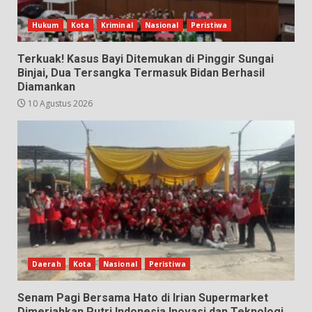
Hukum
Kota
Kriminal
Nasional
Peristiwa
Terkuak! Kasus Bayi Ditemukan di Pinggir Sungai
Binjai, Dua Tersangka Termasuk Bidan Berhasil
Diamankan
10 Agustus 2026
Daerah
Kota
Nasional
Peristiwa
Senam Pagi Bersama Hato di Irian Supermarket
Dimeriahkan Putri Indonesia Inovasi dan Teknologi