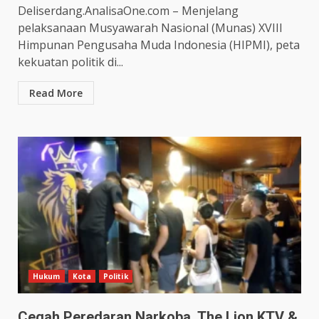
Deliserdang.AnalisaOne.com – Menjelang
pelaksanaan Musyawarah Nasional (Munas) XVIII
Himpunan Pengusaha Muda Indonesia (HIPMI), peta
kekuatan politik di...
Read More
Hukum
Kota
Politik
Cegah Peredaran Narkoba, The Lion KTV &