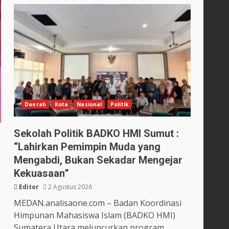
Daerah
Kota
Nasional
Politik
Sekolah Politik BADKO HMI Sumut :
“Lahirkan Pemimpin Muda yang
Mengabdi, Bukan Sekadar Mengejar
Kekuasaan”
Editor
2 Agustus 2026
MEDAN.analisaone.com – Badan Koordinasi
Himpunan Mahasiswa Islam (BADKO HMI)
Sumatera Utara meluncurkan program