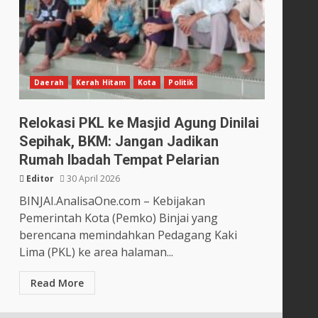
Daerah
Kerah Hitam
Kota
Politik
Relokasi PKL ke Masjid Agung Dinilai
Sepihak, BKM: Jangan Jadikan
Rumah Ibadah Tempat Pelarian
Editor
30 April 2026
BINJAI.AnalisaOne.com – Kebijakan
Pemerintah Kota (Pemko) Binjai yang
berencana memindahkan Pedagang Kaki
Lima (PKL) ke area halaman...
Read More