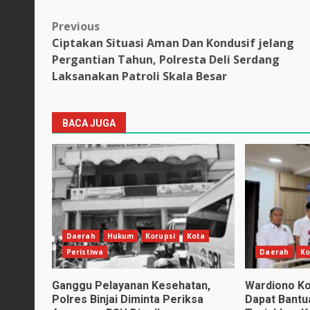
Post
Previous
Ciptakan Situasi Aman Dan Kondusif jelang
navigation
Pergantian Tahun, Polresta Deli Serdang
Laksanakan Patroli Skala Besar
BACA JUGA
Daerah
Hukum
Korupsi
Kota
Peristiwa
Daerah
Ko
Ganggu Pelayanan Kesehatan,
Wardiono K
Polres Binjai Diminta Periksa
Dapat Bantua