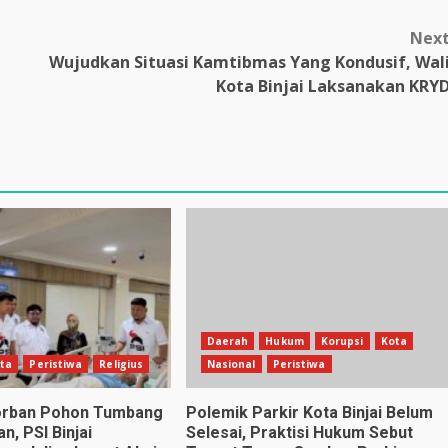
Nex
Wujudkan Situasi Kamtibmas Yang Kondusif, Wal
Kota Binjai Laksanakan KRY
Daerah
Hukum
Korupsi
Kota
ta
Peristiwa
Religius
Nasional
Peristiwa
orban Pohon Tumbang
Polemik Parkir Kota Binjai Belum
n, PSI Binjai
Selesai, Praktisi Hukum Sebut