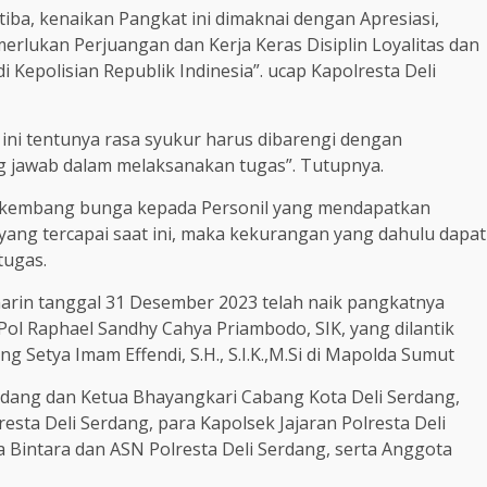
-tiba, kenaikan Pangkat ini dimaknai dengan Apresiasi,
erlukan Perjuangan dan Kerja Keras Disiplin Loyalitas dan
 Kepolisian Republik Indinesia”. ucap Kapolresta Deli
 ini tentunya rasa syukur harus dibarengi dengan
 jawab dalam melaksanakan tugas”. Tutupnya.
ir kembang bunga kepada Personil yang mendapatkan
yang tercapai saat ini, maka kekurangan yang dahulu dapat
tugas.
marin tanggal 31 Desember 2023 telah naik pangkatnya
Pol Raphael Sandhy Cahya Priambodo, SIK, yang dilantik
g Setya Imam Effendi, S.H., S.I.K.,M.Si di Mapolda Sumut
rdang dan Ketua Bhayangkari Cabang Kota Deli Serdang,
esta Deli Serdang, para Kapolsek Jajaran Polresta Deli
a Bintara dan ASN Polresta Deli Serdang, serta Anggota