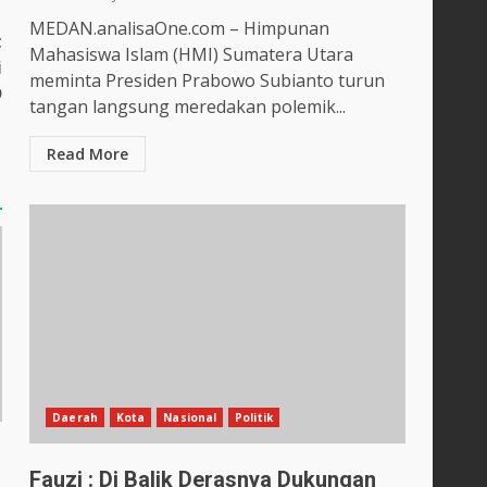
MEDAN.analisaOne.com – Himpunan
t
Mahasiswa Islam (HMI) Sumatera Utara
i
meminta Presiden Prabowo Subianto turun
D
tangan langsung meredakan polemik...
Read More
Daerah
Kota
Nasional
Politik
Fauzi : Di Balik Derasnya Dukungan