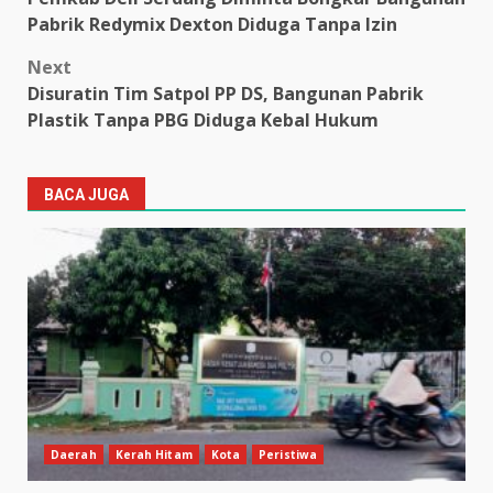
navigation
Pabrik Redymix Dexton Diduga Tanpa Izin
Next
Disuratin Tim Satpol PP DS, Bangunan Pabrik
Plastik Tanpa PBG Diduga Kebal Hukum
BACA JUGA
Daerah
Kerah Hitam
Kota
Peristiwa