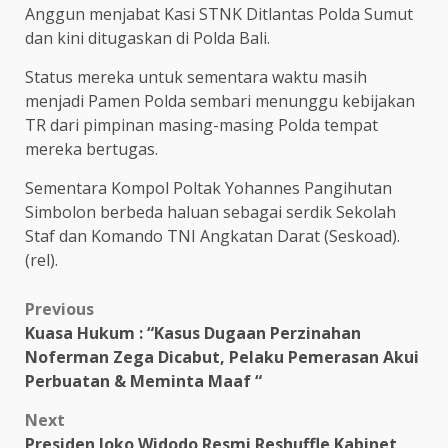
Anggun menjabat Kasi STNK Ditlantas Polda Sumut
dan kini ditugaskan di Polda Bali.
Status mereka untuk sementara waktu masih
menjadi Pamen Polda sembari menunggu kebijakan
TR dari pimpinan masing-masing Polda tempat
mereka bertugas.
Sementara Kompol Poltak Yohannes Pangihutan
Simbolon berbeda haluan sebagai serdik Sekolah
Staf dan Komando TNI Angkatan Darat (Seskoad).
(rel).
Post
Previous
Kuasa Hukum : “Kasus Dugaan Perzinahan
navigation
Noferman Zega Dicabut, Pelaku Pemerasan Akui
Perbuatan & Meminta Maaf “
Next
Presiden Joko Widodo Resmi Reshuffle Kabinet