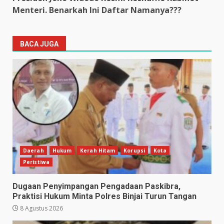
Menteri. Benarkah Ini Daftar Namanya???
BACA JUGA
Daerah
Hukum
Kerah Hitam
Korupsi
Kota
Peristiwa
Dugaan Penyimpangan Pengadaan Paskibra,
Praktisi Hukum Minta Polres Binjai Turun Tangan
8 Agustus 2026