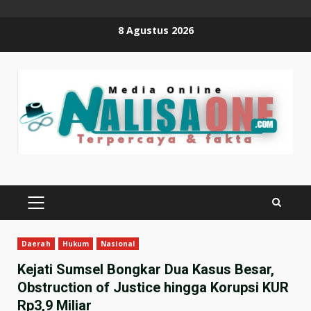
Skip
8 Agustus 2026
to
content
PRIMARY
MENU
Daerah
Hukum
Nasional
Kejati Sumsel Bongkar Dua Kasus Besar,
Obstruction of Justice hingga Korupsi KUR
Rp3,9 Miliar