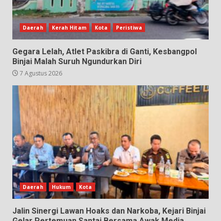
Daerah
Kerah Hitam
Kota
Peristiwa
Gegara Lelah, Atlet Paskibra di Ganti, Kesbangpol
Binjai Malah Suruh Ngundurkan Diri
7 Agustus 2026
Daerah
Hukum
Kota
Jalin Sinergi Lawan Hoaks dan Narkoba, Kejari Binjai
Gelar Pertemuan Santai Bersama Awak Media