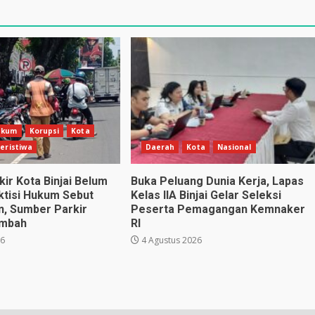
ukum
Korupsi
Kota
eristiwa
Daerah
Kota
Nasional
ir Kota Binjai Belum
Buka Peluang Dunia Kerja, Lapas
aktisi Hukum Sebut
Kelas IIA Binjai Gelar Seleksi
n, Sumber Parkir
Peserta Pemagangan Kemnaker
ambah
RI
26
4 Agustus 2026