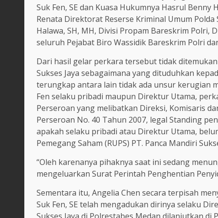
Suk Fen, SE dan Kuasa Hukumnya Hasrul Benny Har
Renata Direktorat Reserse Kriminal Umum Polda S
Halawa, SH, MH, Divisi Propam Bareskrim Polri, D
seluruh Pejabat Biro Wassidik Bareskrim Polri dan
Dari hasil gelar perkara tersebut tidak ditemuka
Sukses Jaya sebagaimana yang dituduhkan kepada
terungkap antara lain tidak ada unsur kerugian m
Fen selaku pribadi maupun Direktur Utama, perk
Perseroan yang melibatkan Direksi, Komisaris
Perseroan No. 40 Tahun 2007, legal Standing p
apakah selaku pribadi atau Direktur Utama, be
Pemegang Saham (RUPS) PT. Panca Mandiri Sukse
“Oleh karenanya pihaknya saat ini sedang menun
mengeluarkan Surat Perintah Penghentian Penyidi
Sementara itu, Angelia Chen secara terpisah me
Suk Fen, SE telah mengadukan dirinya selaku Dir
Sukses Jaya di Polrestabes Medan dilanjutkan d