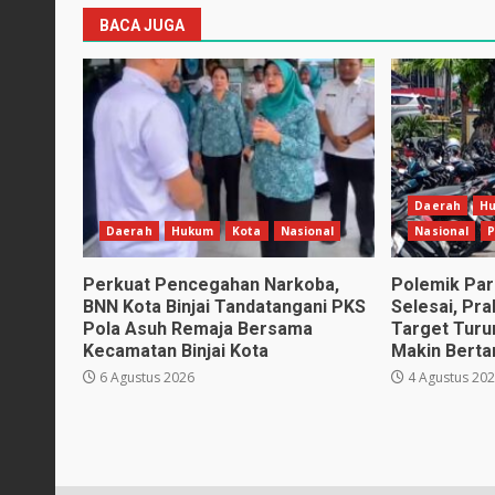
BACA JUGA
Daerah
H
Daerah
Hukum
Kota
Nasional
Nasional
P
Perkuat Pencegahan Narkoba,
Polemik Park
BNN Kota Binjai Tandatangani PKS
Selesai, Pr
Pola Asuh Remaja Bersama
Target Turu
Kecamatan Binjai Kota
Makin Bert
6 Agustus 2026
4 Agustus 20