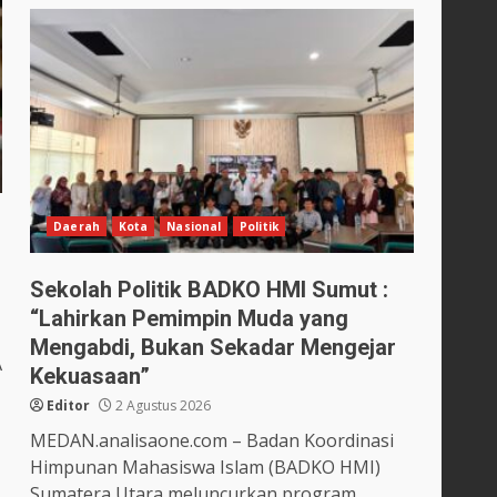
Daerah
Kota
Nasional
Politik
Sekolah Politik BADKO HMI Sumut :
“Lahirkan Pemimpin Muda yang
Mengabdi, Bukan Sekadar Mengejar
A
Kekuasaan”
Editor
2 Agustus 2026
MEDAN.analisaone.com – Badan Koordinasi
Himpunan Mahasiswa Islam (BADKO HMI)
Sumatera Utara meluncurkan program