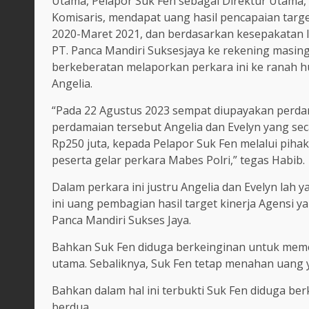
Utama, Pelapor Suk Fen sebagai Direktur Utama,
Komisaris, mendapat uang hasil pencapaian targe
2020-Maret 2021, dan berdasarkan kesepakatan li
PT. Panca Mandiri Suksesjaya ke rekening masin
berkeberatan melaporkan perkara ini ke ranah hu
Angelia.
“Pada 22 Agustus 2023 sempat diupayakan perda
perdamaian tersebut Angelia dan Evelyn yang se
Rp250 juta, kepada Pelapor Suk Fen melalui pihak 
peserta gelar perkara Mabes Polri,” tegas Habib.
Dalam perkara ini justru Angelia dan Evelyn lah 
ini uang pembagian hasil target kinerja Agensi 
Panca Mandiri Sukses Jaya.
Bahkan Suk Fen diduga berkeinginan untuk memec
utama. Sebaliknya, Suk Fen tetap menahan uang y
Bahkan dalam hal ini terbukti Suk Fen diduga b
berdua.