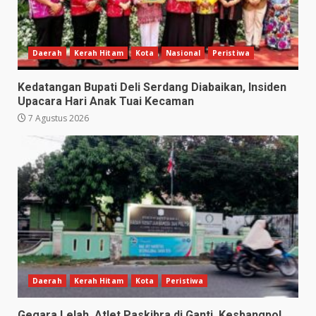
Daerah
Kerah Hitam
Kota
Nasional
Peristiwa
Kedatangan Bupati Deli Serdang Diabaikan, Insiden
Upacara Hari Anak Tuai Kecaman
7 Agustus 2026
Daerah
Kerah Hitam
Kota
Peristiwa
Gegara Lelah, Atlet Paskibra di Ganti, Kesbangpol