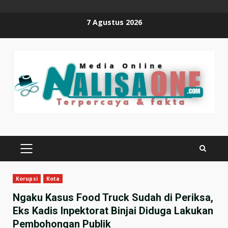
Skip
7 Agustus 2026
to
content
PRIMARY
MENU
Korupsi
Kota
Ngaku Kasus Food Truck Sudah di Periksa,
Eks Kadis Inpektorat Binjai Diduga Lakukan
Pembohongan Publik