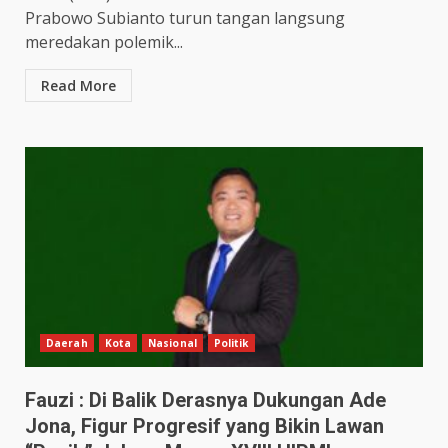
Prabowo Subianto turun tangan langsung
meredakan polemik...
Read More
Daerah
Kota
Nasional
Politik
Fauzi : Di Balik Derasnya Dukungan Ade
Jona, Figur Progresif yang Bikin Lawan