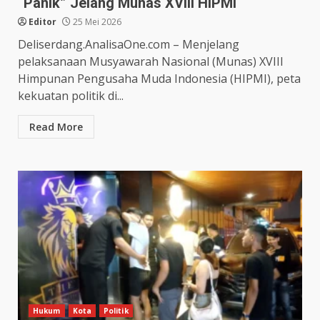
“Panik” Jelang Munas XVIII HIPMI
Editor
25 Mei 2026
Deliserdang.AnalisaOne.com – Menjelang
pelaksanaan Musyawarah Nasional (Munas) XVIII
Himpunan Pengusaha Muda Indonesia (HIPMI), peta
kekuatan politik di...
Read More
Hukum
Kota
Politik