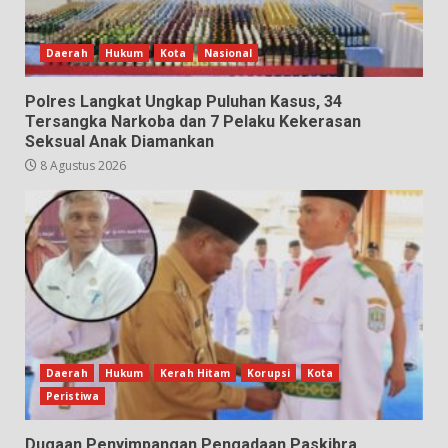
Daerah
Hukum
Kota
Nasional
Polres Langkat Ungkap Puluhan Kasus, 34
Tersangka Narkoba dan 7 Pelaku Kekerasan
Seksual Anak Diamankan
8 Agustus 2026
Daerah
Hukum
Kerah Hitam
Korupsi
Kota
Peristiwa
Dugaan Penyimpangan Pengadaan Paskibra,