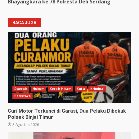
Bhayangkara ke 78 Polresta Deli Serdang
BACA JUGA
Daerah
Hukum
Kerah Hitam
Kota
Kriminal
Peristiwa
Curi Motor Terkunci di Garasi, Dua Pelaku Dibekuk
Polsek Binjai Timur
3 Agustus 2026