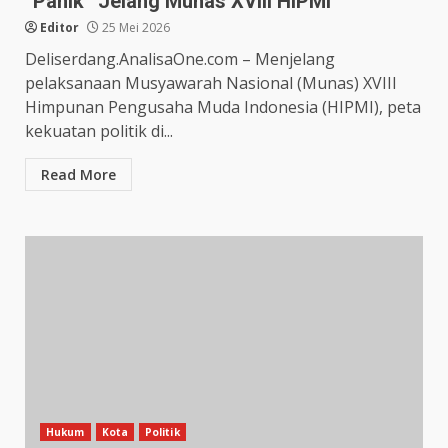
“Panik” Jelang Munas XVIII HIPMI
Editor
25 Mei 2026
Deliserdang.AnalisaOne.com – Menjelang
pelaksanaan Musyawarah Nasional (Munas) XVIII
Himpunan Pengusaha Muda Indonesia (HIPMI), peta
kekuatan politik di...
Read More
Hukum
Kota
Politik