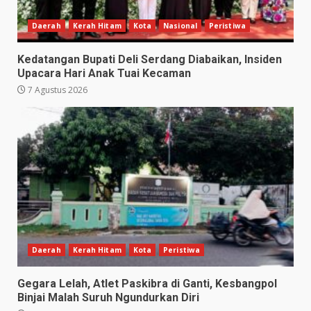
Daerah
Kerah Hitam
Kota
Nasional
Peristiwa
Kedatangan Bupati Deli Serdang Diabaikan, Insiden
Upacara Hari Anak Tuai Kecaman
7 Agustus 2026
Daerah
Kerah Hitam
Kota
Peristiwa
Gegara Lelah, Atlet Paskibra di Ganti, Kesbangpol
Binjai Malah Suruh Ngundurkan Diri