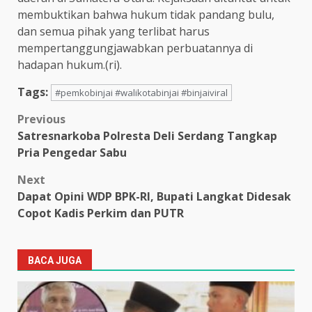
membuktikan bahwa hukum tidak pandang bulu,
dan semua pihak yang terlibat harus
mempertanggungjawabkan perbuatannya di
hadapan hukum.(ri).
Tags:
#pemkobinjai #walikotabinjai #binjaiviral
Post
Previous
Satresnarkoba Polresta Deli Serdang Tangkap
navigation
Pria Pengedar Sabu
Next
Dapat Opini WDP BPK-RI, Bupati Langkat Didesak
Copot Kadis Perkim dan PUTR
BACA JUGA