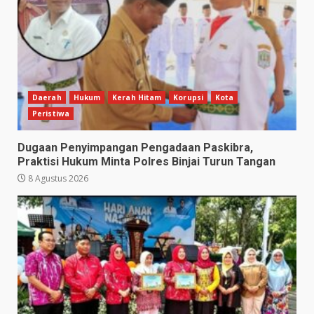
Daerah
Hukum
Kerah Hitam
Korupsi
Kota
Peristiwa
Dugaan Penyimpangan Pengadaan Paskibra,
Praktisi Hukum Minta Polres Binjai Turun Tangan
8 Agustus 2026