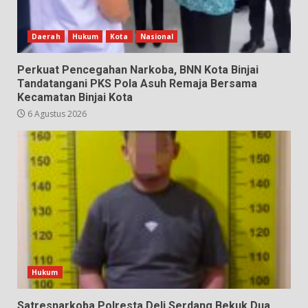
Daerah
Hukum
Kota
Nasional
Perkuat Pencegahan Narkoba, BNN Kota Binjai
Tandatangani PKS Pola Asuh Remaja Bersama
Kecamatan Binjai Kota
6 Agustus 2026
Hukum
Satresnarkoba Polresta Deli Serdang Bekuk Dua