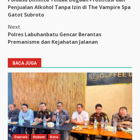
navigation
Penjualan Alkohol Tanpa Izin di The Vampire Spa
Gatot Subroto
Next
Polres Labuhanbatu Gencar Berantas
Premanisme dan Kejahatan Jalanan
BACA JUGA
Daerah
Hukum
Kota