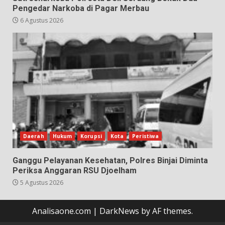
Pengedar Narkoba di Pagar Merbau
6 Agustus 2026
Daerah
Hukum
Korupsi
Kota
Peristiwa
Ganggu Pelayanan Kesehatan, Polres Binjai Diminta
Periksa Anggaran RSU Djoelham
5 Agustus 2026
Analisaone.com
|
DarkNews
by AF themes.