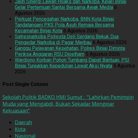
Jalin Sinergi Lawan Hoaks dan Narkoba, Kejari Binjai
Gelar Pertemuan Santai Bersama Awak Media
6
Agustus 2026
Perkuat Pencegahan Narkoba, BNN Kota Binjai
Tandatangani PKS Pola Asuh Remaja Bersama
Kecamatan Binjai Kota
6 Agustus 2026
Satresnarkoba Polresta Deli Serdang Bekuk Dua
Pengedar Narkoba di Pagar Merbau
6 Agustus 2026
Ganggu Pelayanan Kesehatan, Polres Binjai Diminta
Periksa Anggaran RSU Djoelham
5 Agustus 2026
Wardiono Korban Pohon Tumbang Dapat Bantuan, PSI
Binjai Tunjukkan Kepedulian Lewat Aksi Nyata
5 Agustus
2026
Post Single Column
Sekolah Politik BADKO HMI Sumut : “Lahirkan Pemimpin
Muda yang Mengabdi, Bukan Sekadar Mengejar
Kekuasaan”
Daerah
Kota
Nasional