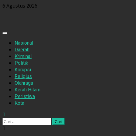
Skip
6 Agustus 2026
to
content
Primary
Menu
Nasional
Daerah
Kriminal
Politik
Korupsi
Religius
Olahraga
Kerah Hitam
Peristiwa
Kota
Cari
untuk: