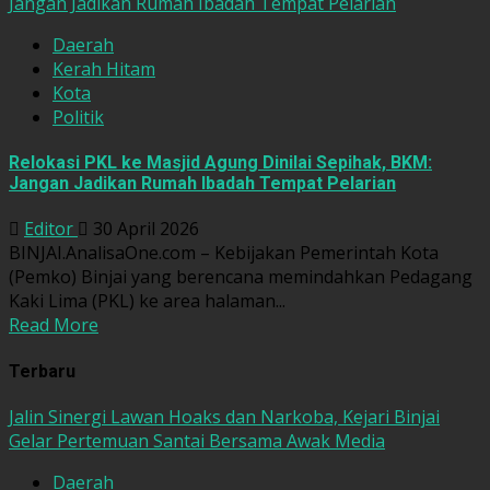
Jangan Jadikan Rumah Ibadah Tempat Pelarian
Daerah
Kerah Hitam
Kota
Politik
Relokasi PKL ke Masjid Agung Dinilai Sepihak, BKM:
Jangan Jadikan Rumah Ibadah Tempat Pelarian
Editor
30 April 2026
BINJAI.AnalisaOne.com – Kebijakan Pemerintah Kota
(Pemko) Binjai yang berencana memindahkan Pedagang
Kaki Lima (PKL) ke area halaman...
Read More
Terbaru
Jalin Sinergi Lawan Hoaks dan Narkoba, Kejari Binjai
Gelar Pertemuan Santai Bersama Awak Media
Daerah