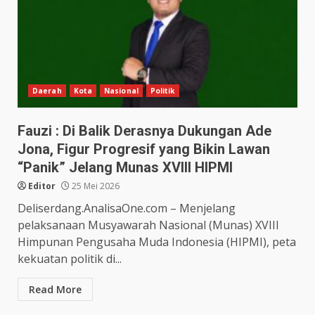
Daerah
Kota
Nasional
Politik
Fauzi : Di Balik Derasnya Dukungan Ade
Jona, Figur Progresif yang Bikin Lawan
“Panik” Jelang Munas XVIII HIPMI
Editor
25 Mei 2026
Deliserdang.AnalisaOne.com – Menjelang
pelaksanaan Musyawarah Nasional (Munas) XVIII
Himpunan Pengusaha Muda Indonesia (HIPMI), peta
kekuatan politik di...
Read More