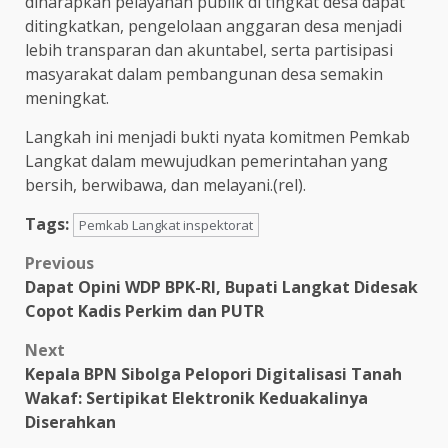
diharapkan pelayanan publik di tingkat desa dapat
ditingkatkan, pengelolaan anggaran desa menjadi
lebih transparan dan akuntabel, serta partisipasi
masyarakat dalam pembangunan desa semakin
meningkat.
Langkah ini menjadi bukti nyata komitmen Pemkab
Langkat dalam mewujudkan pemerintahan yang
bersih, berwibawa, dan melayani.(rel).
Tags:
Pemkab Langkat inspektorat
Post
Previous
Dapat Opini WDP BPK-RI, Bupati Langkat Didesak
navigation
Copot Kadis Perkim dan PUTR
Next
Kepala BPN Sibolga Pelopori Digitalisasi Tanah
Wakaf: Sertipikat Elektronik Keduakalinya
Diserahkan