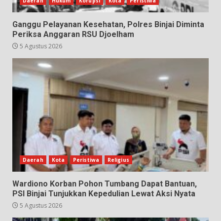
Daerah
Hukum
Korupsi
Kota
Peristiwa
Ganggu Pelayanan Kesehatan, Polres Binjai Diminta
Periksa Anggaran RSU Djoelham
5 Agustus 2026
Daerah
Kota
Peristiwa
Religius
Wardiono Korban Pohon Tumbang Dapat Bantuan,
PSI Binjai Tunjukkan Kepedulian Lewat Aksi Nyata
5 Agustus 2026