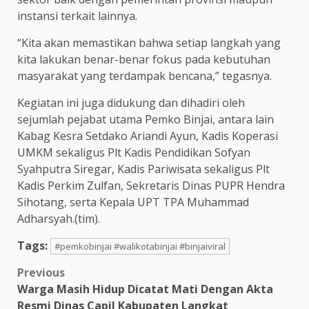
instansi terkait lainnya.
“Kita akan memastikan bahwa setiap langkah yang
kita lakukan benar-benar fokus pada kebutuhan
masyarakat yang terdampak bencana,” tegasnya.
Kegiatan ini juga didukung dan dihadiri oleh
sejumlah pejabat utama Pemko Binjai, antara lain
Kabag Kesra Setdako Ariandi Ayun, Kadis Koperasi
UMKM sekaligus Plt Kadis Pendidikan Sofyan
Syahputra Siregar, Kadis Pariwisata sekaligus Plt
Kadis Perkim Zulfan, Sekretaris Dinas PUPR Hendra
Sihotang, serta Kepala UPT TPA Muhammad
Adharsyah.(tim).
Tags:
#pemkobinjai #walikotabinjai #binjaiviral
Post
Previous
Warga Masih Hidup Dicatat Mati Dengan Akta
navigation
Resmi Dinas Capil Kabupaten Langkat