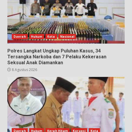
Daerah
Hukum
Kota
Nasional
Polres Langkat Ungkap Puluhan Kasus, 34
Tersangka Narkoba dan 7 Pelaku Kekerasan
Seksual Anak Diamankan
8 Agustus 2026
Daerah
Hukum
Kerah Hitam
Korupsi
Kota