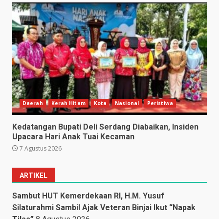
Daerah
Kerah Hitam
Kota
Nasional
Peristiwa
Kedatangan Bupati Deli Serdang Diabaikan, Insiden
Upacara Hari Anak Tuai Kecaman
7 Agustus 2026
ARTIKEL
Sambut HUT Kemerdekaan RI, H.M. Yusuf
Silaturahmi Sambil Ajak Veteran Binjai Ikut “Napak