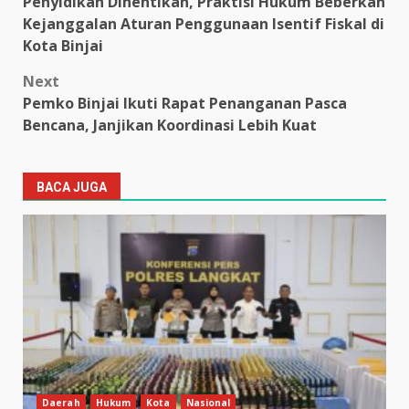
Penyidikan Dihentikan, Praktisi Hukum Beberkan
navigation
Kejanggalan Aturan Penggunaan Isentif Fiskal di
Kota Binjai
Next
Pemko Binjai Ikuti Rapat Penanganan Pasca
Bencana, Janjikan Koordinasi Lebih Kuat
BACA JUGA
Daerah
Hukum
Kota
Nasional