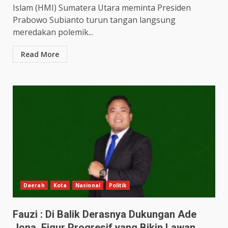
Islam (HMI) Sumatera Utara meminta Presiden
Prabowo Subianto turun tangan langsung
meredakan polemik...
Read More
Daerah
Kota
Nasional
Politik
Fauzi : Di Balik Derasnya Dukungan Ade
Jona, Figur Progresif yang Bikin Lawan