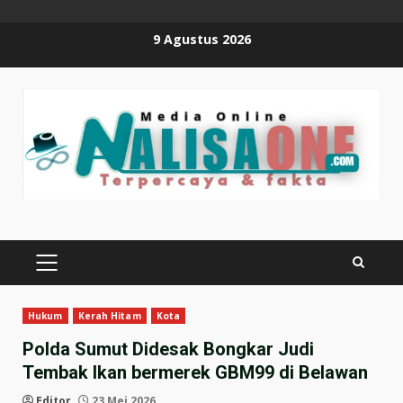
Skip
9 Agustus 2026
to
content
PRIMARY
MENU
Hukum
Kerah Hitam
Kota
Polda Sumut Didesak Bongkar Judi
Tembak Ikan bermerek GBM99 di Belawan
Editor
23 Mei 2026