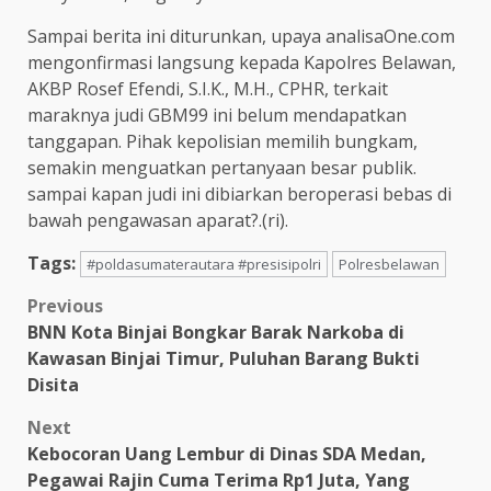
Sampai berita ini diturunkan, upaya analisaOne.com
mengonfirmasi langsung kepada Kapolres Belawan,
AKBP Rosef Efendi, S.I.K., M.H., CPHR, terkait
maraknya judi GBM99 ini belum mendapatkan
tanggapan. Pihak kepolisian memilih bungkam,
semakin menguatkan pertanyaan besar publik.
sampai kapan judi ini dibiarkan beroperasi bebas di
bawah pengawasan aparat?.(ri).
Tags:
#poldasumaterautara #presisipolri
Polresbelawan
Post
Previous
BNN Kota Binjai Bongkar Barak Narkoba di
navigation
Kawasan Binjai Timur, Puluhan Barang Bukti
Disita
Next
Kebocoran Uang Lembur di Dinas SDA Medan,
Pegawai Rajin Cuma Terima Rp1 Juta, Yang