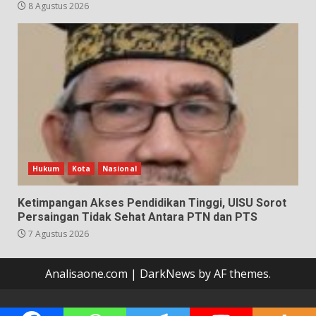
8 Agustus 2026
Hukum
Kota
Nasional
Ketimpangan Akses Pendidikan Tinggi, UISU Sorot
Persaingan Tidak Sehat Antara PTN dan PTS
7 Agustus 2026
Analisaone.com
|
DarkNews
by AF themes.