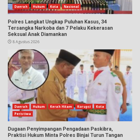
Daerah
Hukum
Kota
Nasional
Polres Langkat Ungkap Puluhan Kasus, 34
Tersangka Narkoba dan 7 Pelaku Kekerasan
Seksual Anak Diamankan
8 Agustus 2026
Daerah
Hukum
Kerah Hitam
Korupsi
Kota
Peristiwa
Dugaan Penyimpangan Pengadaan Paskibra,
Praktisi Hukum Minta Polres Binjai Turun Tangan