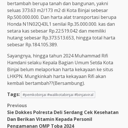
bertambah berupa tanah dan bangunan, yakni
seluas 373.63 m2/173 m2 di Kota Binjai sebesar
Rp.500.000.000. Dan harta alat transportasi berupa
Honda N1N02Q43L1 senilai Rp.35.000.000. kas dan
setara kas sebesar Rp.22.519.042 dan memiliki
hutang sebesar Rp.373.513.653, hingga total harta
sebesar Rp.184.105.389.
Sayangnya, hingga tahun 2024 Muhammad Rifi
Hamdani selaku Kepala Bagian Umum Setda Kota
Binjai belum melaporkan harta kekayaan ke situs
LHKPN. Mungkinkah harta kekayaan Rifi akan
kembali bertambah??(Bersambung).
Tags:
#pemkobinjai #walikotabinjai #binjaiviral
Post
Previous
Sie Dokkes Polresta Deli Serdang Cek Kesehatan
navigation
Dan Berikan Vitamin Kepada Personil
Pengamanan OMP Toba 2024