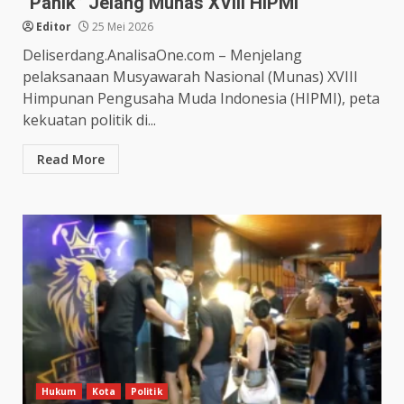
“Panik” Jelang Munas XVIII HIPMI
Editor
25 Mei 2026
Deliserdang.AnalisaOne.com – Menjelang
pelaksanaan Musyawarah Nasional (Munas) XVIII
Himpunan Pengusaha Muda Indonesia (HIPMI), peta
kekuatan politik di...
Read More
Hukum
Kota
Politik