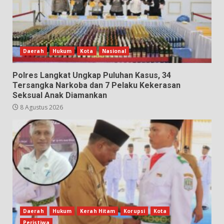
Daerah
Hukum
Kota
Nasional
Polres Langkat Ungkap Puluhan Kasus, 34
Tersangka Narkoba dan 7 Pelaku Kekerasan
Seksual Anak Diamankan
8 Agustus 2026
Daerah
Hukum
Kerah Hitam
Korupsi
Kota
Peristiwa