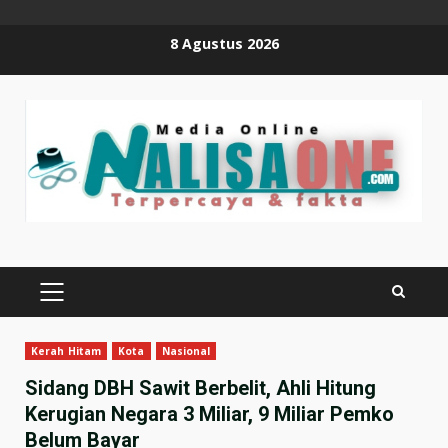
Skip
8 Agustus 2026
to
content
PRIMARY
MENU
Kerah Hitam
Kota
Nasional
Sidang DBH Sawit Berbelit, Ahli Hitung
Kerugian Negara 3 Miliar, 9 Miliar Pemko
Belum Bayar