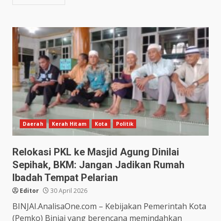
Daerah
Kerah Hitam
Kota
Politik
Relokasi PKL ke Masjid Agung Dinilai
Sepihak, BKM: Jangan Jadikan Rumah
Ibadah Tempat Pelarian
Editor
30 April 2026
BINJAI.AnalisaOne.com – Kebijakan Pemerintah Kota
(Pemko) Binjai yang berencana memindahkan