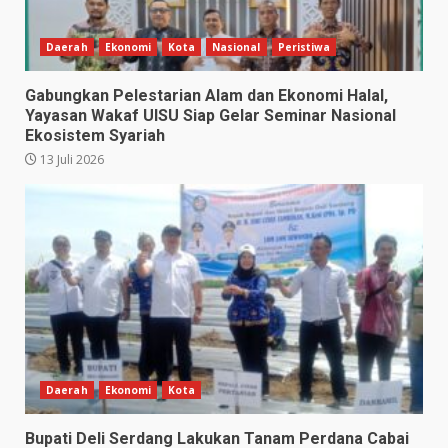
Daerah
Ekonomi
Kota
Nasional
Peristiwa
Gabungkan Pelestarian Alam dan Ekonomi Halal,
Yayasan Wakaf UISU Siap Gelar Seminar Nasional
Ekosistem Syariah
13 Juli 2026
Daerah
Ekonomi
Kota
Bupati Deli Serdang Lakukan Tanam Perdana Cabai