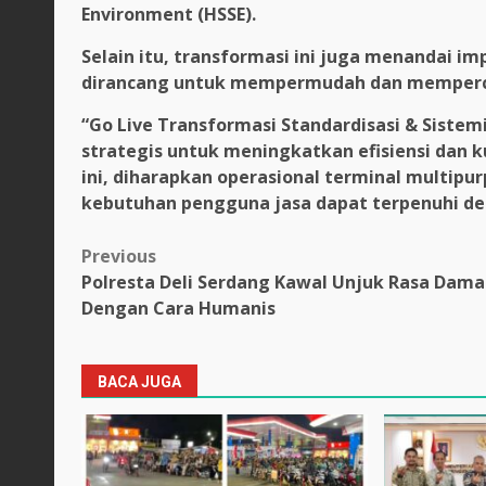
Environment (HSSE).
Selain itu, transformasi ini juga menandai im
dirancang untuk mempermudah dan memperce
“Go Live Transformasi Standardisasi & Sistem
strategis untuk meningkatkan efisiensi dan k
ini, diharapkan operasional terminal multipur
kebutuhan pengguna jasa dapat terpenuhi deng
Post
Previous
Polresta Deli Serdang Kawal Unjuk Rasa Dama
navigation
Dengan Cara Humanis
BACA JUGA