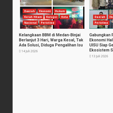
Daerah
Ekonomi
Hukum
Kerah Hitam
Korupsi
Kota
Daerah
Ek
Nasional
Peristiwa
Peristiwa
Kelangkaan BBM di Medan-Binjai
Gabungkan P
Berlanjut 3 Hari, Warga Kesal, Tak
Ekonomi Hal
Ada Solusi, Diduga Pengalihan Isu
UISU Siap G
Ekosistem S
14 Juli 2026
13 Juli 2026