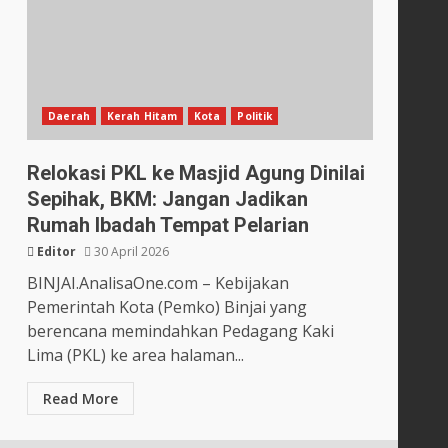
Daerah
Kerah Hitam
Kota
Politik
Relokasi PKL ke Masjid Agung Dinilai
Sepihak, BKM: Jangan Jadikan
Rumah Ibadah Tempat Pelarian
Editor
30 April 2026
BINJAI.AnalisaOne.com – Kebijakan
Pemerintah Kota (Pemko) Binjai yang
berencana memindahkan Pedagang Kaki
Lima (PKL) ke area halaman...
Read More