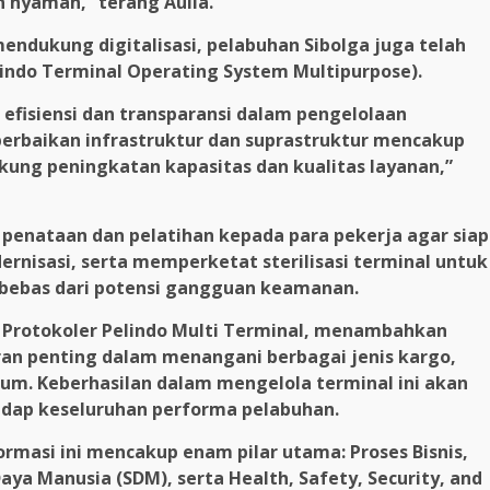
 nyaman,” terang Aulia.
ndukung digitalisasi, pelabuhan Sibolga juga telah
indo Terminal Operating System Multipurpose).
fisiensi dan transparansi dalam pengelolaan
perbaikan infrastruktur dan suprastruktur mencakup
kung peningkatan kapasitas dan kualitas layanan,”
 penataan dan pelatihan kepada para pekerja agar siap
rnisasi, serta memperketat sterilisasi terminal untuk
bebas dari potensi gangguan keamanan.
& Protokoler Pelindo Multi Terminal, menambahkan
n penting dalam menangani berbagai jenis kargo,
umum. Keberhasilan dalam mengelola terminal ini akan
dap keseluruhan performa pelabuhan.
ormasi ini mencakup enam pilar utama: Proses Bisnis,
aya Manusia (SDM), serta Health, Safety, Security, and