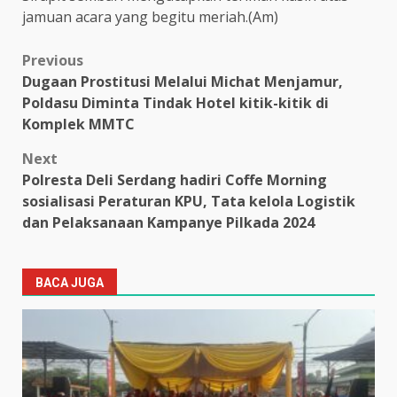
jamuan acara yang begitu meriah.(Am)
Post
Previous
Dugaan Prostitusi Melalui Michat Menjamur,
navigation
Poldasu Diminta Tindak Hotel kitik-kitik di
Komplek MMTC
Next
Polresta Deli Serdang hadiri Coffe Morning
sosialisasi Peraturan KPU, Tata kelola Logistik
dan Pelaksanaan Kampanye Pilkada 2024
BACA JUGA