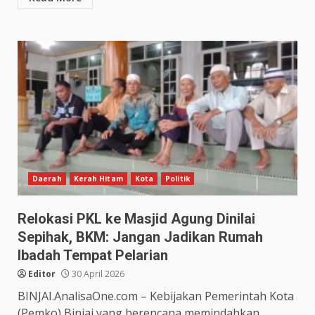
Daerah
Kerah Hitam
Kota
Politik
Relokasi PKL ke Masjid Agung Dinilai
Sepihak, BKM: Jangan Jadikan Rumah
Ibadah Tempat Pelarian
Editor
30 April 2026
BINJAI.AnalisaOne.com – Kebijakan Pemerintah Kota
(Pemko) Binjai yang berencana memindahkan