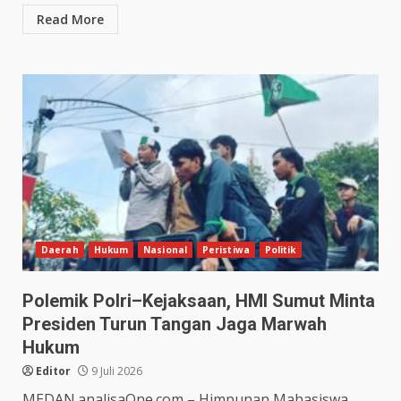
Read More
Daerah
Hukum
Nasional
Peristiwa
Politik
Polemik Polri–Kejaksaan, HMI Sumut Minta
Presiden Turun Tangan Jaga Marwah
Hukum
Editor
9 Juli 2026
MEDAN.analisaOne.com – Himpunan Mahasiswa