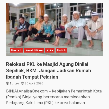
Daerah
Kerah Hitam
Kota
Politik
Relokasi PKL ke Masjid Agung Dinilai
Sepihak, BKM: Jangan Jadikan Rumah
Ibadah Tempat Pelarian
Editor
30 April 2026
BINJAI.AnalisaOne.com – Kebijakan Pemerintah Kota
(Pemko) Binjai yang berencana memindahkan
Pedagang Kaki Lima (PKL) ke area halaman...