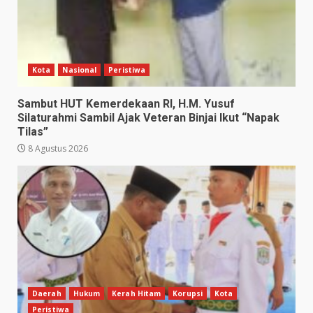
Kota
Nasional
Peristiwa
Sambut HUT Kemerdekaan RI, H.M. Yusuf
Silaturahmi Sambil Ajak Veteran Binjai Ikut “Napak
Tilas”
8 Agustus 2026
Daerah
Hukum
Kerah Hitam
Korupsi
Kota
Peristiwa