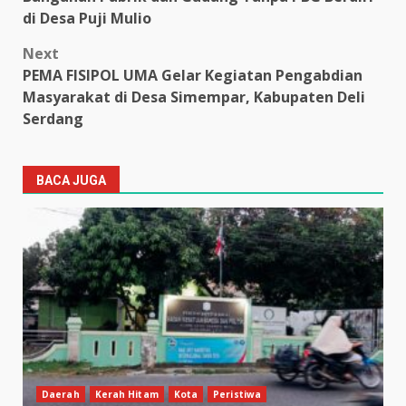
navigation
di Desa Puji Mulio
Next
PEMA FISIPOL UMA Gelar Kegiatan Pengabdian
Masyarakat di Desa Simempar, Kabupaten Deli
Serdang
BACA JUGA
Daerah
Kerah Hitam
Kota
Peristiwa