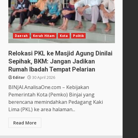
Daerah
Kerah Hitam
Kota
Politik
Relokasi PKL ke Masjid Agung Dinilai
Sepihak, BKM: Jangan Jadikan
Rumah Ibadah Tempat Pelarian
Editor
30 April 2026
BINJAI.AnalisaOne.com – Kebijakan
Pemerintah Kota (Pemko) Binjai yang
berencana memindahkan Pedagang Kaki
Lima (PKL) ke area halaman...
Read More