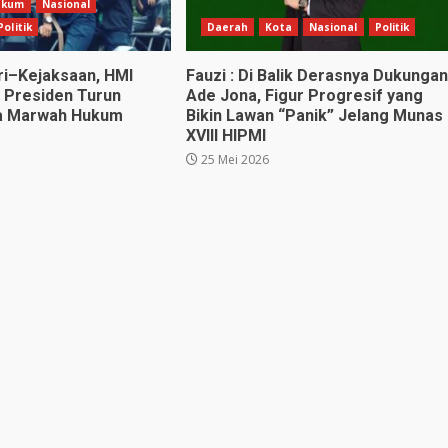
ukum
Nasional
Politik
Daerah
Kota
Nasional
Politik
ri–Kejaksaan, HMI
Fauzi : Di Balik Derasnya Dukungan
 Presiden Turun
Ade Jona, Figur Progresif yang
a Marwah Hukum
Bikin Lawan “Panik” Jelang Munas
XVIII HIPMI
25 Mei 2026