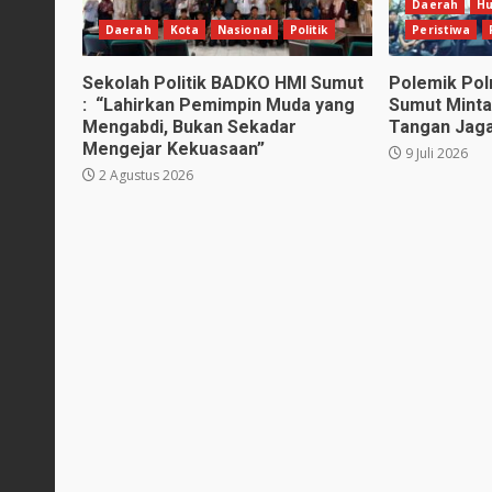
Daerah
H
Daerah
Kota
Nasional
Politik
Peristiwa
Sekolah Politik BADKO HMI Sumut
Polemik Pol
: “Lahirkan Pemimpin Muda yang
Sumut Minta
Mengabdi, Bukan Sekadar
Tangan Jag
Mengejar Kekuasaan”
9 Juli 2026
2 Agustus 2026