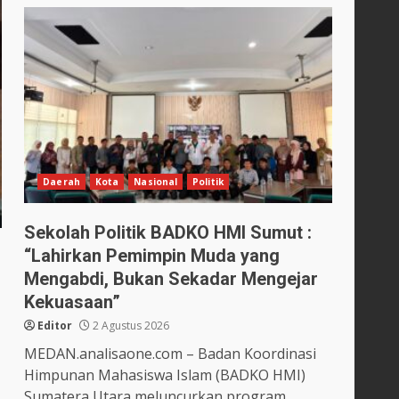
Daerah
Kota
Nasional
Politik
Sekolah Politik BADKO HMI Sumut :
“Lahirkan Pemimpin Muda yang
Mengabdi, Bukan Sekadar Mengejar
Kekuasaan”
Editor
2 Agustus 2026
MEDAN.analisaone.com – Badan Koordinasi
Himpunan Mahasiswa Islam (BADKO HMI)
Sumatera Utara meluncurkan program