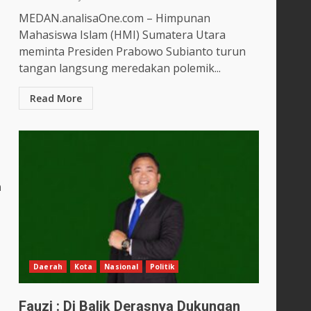
MEDAN.analisaOne.com – Himpunan
Mahasiswa Islam (HMI) Sumatera Utara
meminta Presiden Prabowo Subianto turun
tangan langsung meredakan polemik...
Read More
n
Daerah
Kota
Nasional
Politik
Fauzi : Di Balik Derasnya Dukungan