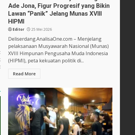
Ade Jona, Figur Progresif yang Bikin
Lawan “Panik” Jelang Munas XVIII
HIPMI
Editor
25 Mei 2026
Deliserdang.AnalisaOne.com – Menjelang
pelaksanaan Musyawarah Nasional (Munas)
t
XVIII Himpunan Pengusaha Muda Indonesia
k
(HIPMI), peta kekuatan politik di...
t
Read More