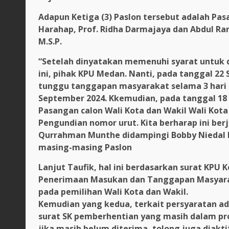
Adapun Ketiga (3) Paslon tersebut adalah Pas
Harahap, Prof. Ridha Darmajaya dan Abdul Rani
M.S.P.
“Setelah dinyatakan memenuhi syarat untuk d
ini, pihak KPU Medan. Nanti, pada tanggal 22
tunggu tanggapan masyarakat selama 3 hari k
September 2024. Kkemudian, pada tanggal 18 
Pasangan calon Wali Kota dan Wakil Wali Kota
Pengundian nomor urut. Kita berharap ini ber
Qurrahman Munthe didampingi Bobby Niedal D
masing-masing Paslon
Lanjut Taufik, hal ini berdasarkan surat KPU
Penerimaan Masukan dan Tanggapan Masyarak
pada pemilihan Wali Kota dan Wakil.
Kemudian yang kedua, terkait persyaratan adm
surat SK pemberhentian yang masih dalam pro
jika masih belum diterima, tolong juga diak