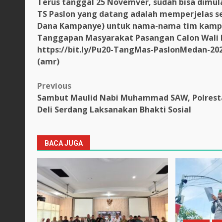
Terus tanggal 25 Novemver, sudah bisa dimula
TS Paslon yang datang adalah memperjelas se
Dana Kampanye) untuk nama-nama tim kampan
Tanggapan Masyarakat Pasangan Calon Wali K
https://bit.ly/Pu20-TangMas-PaslonMedan-202
(amr)
Post
Previous
Sambut Maulid Nabi Muhammad SAW, Polrest
navigation
Deli Serdang Laksanakan Bhakti Sosial
BACA JUGA