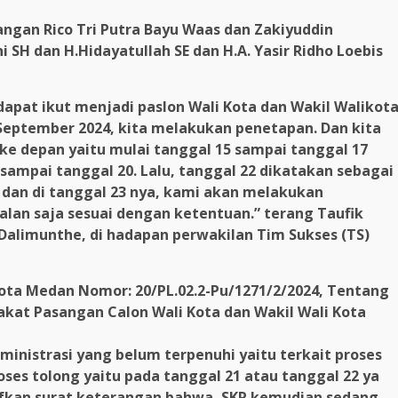
angan Rico Tri Putra Bayu Waas dan Zakiyuddin
 SH dan H.Hidayatullah SE dan H.A. Yasir Ridho Loebis
apat ikut menjadi paslon Wali Kota dan Wakil Walikot
 September 2024, kita melakukan penetapan. Dan kita
e depan yaitu mulai tanggal 15 sampai tanggal 17
sampai tanggal 20. Lalu, tanggal 22 dikatakan sebagai
 dan di tanggal 23 nya, kami akan melakukan
jalan saja sesuai dengan ketentuan.” terang Taufik
alimunthe, di hadapan perwakilan Tim Sukses (TS)
 Kota Medan Nomor: 20/PL.02.2-Pu/1271/2/2024, Tentang
at Pasangan Calon Wali Kota dan Wakil Wali Kota
inistrasi yang belum terpenuhi yaitu terkait proses
ses tolong yaitu pada tanggal 21 atau tanggal 22 ya
tifkan surat keterangan bahwa, SKR kemudian sedang