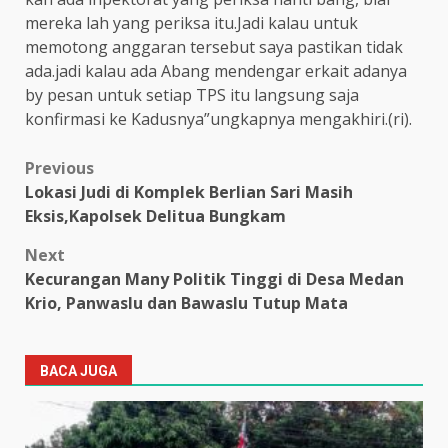
mereka lah yang periksa itu.Jadi kalau untuk
memotong anggaran tersebut saya pastikan tidak
ada.jadi kalau ada Abang mendengar erkait adanya
by pesan untuk setiap TPS itu langsung saja
konfirmasi ke Kadusnya”ungkapnya mengakhiri.(ri).
Post
Previous
Lokasi Judi di Komplek Berlian Sari Masih
navigation
Eksis,Kapolsek Delitua Bungkam
Next
Kecurangan Many Politik Tinggi di Desa Medan
Krio, Panwaslu dan Bawaslu Tutup Mata
BACA JUGA