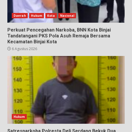
Daerah
Hukum
Kota
Nasional
Perkuat Pencegahan Narkoba, BNN Kota Binjai
Tandatangani PKS Pola Asuh Remaja Bersama
Kecamatan Binjai Kota
6 Agustus 2026
Hukum
Satresnarkoba Polresta Deli Serdang Bekuk Dua