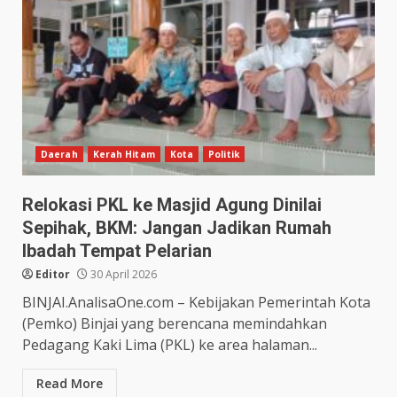
Daerah
Kerah Hitam
Kota
Politik
Relokasi PKL ke Masjid Agung Dinilai
Sepihak, BKM: Jangan Jadikan Rumah
Ibadah Tempat Pelarian
Editor
30 April 2026
BINJAI.AnalisaOne.com – Kebijakan Pemerintah Kota
(Pemko) Binjai yang berencana memindahkan
Pedagang Kaki Lima (PKL) ke area halaman...
Read More