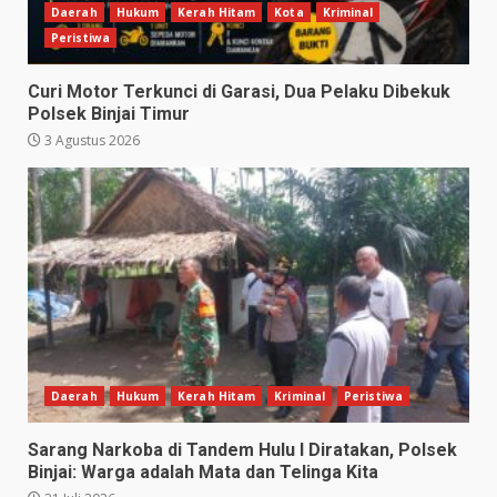
Daerah
Hukum
Kerah Hitam
Kota
Kriminal
Peristiwa
Curi Motor Terkunci di Garasi, Dua Pelaku Dibekuk
Polsek Binjai Timur
3 Agustus 2026
Daerah
Hukum
Kerah Hitam
Kriminal
Peristiwa
Sarang Narkoba di Tandem Hulu I Diratakan, Polsek
Binjai: Warga adalah Mata dan Telinga Kita