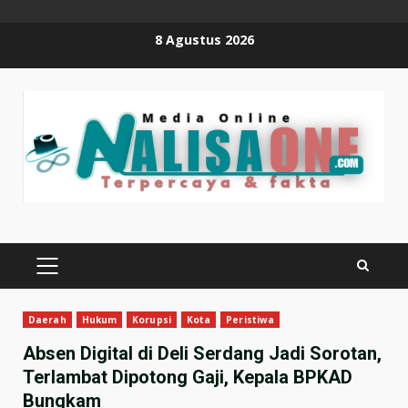
Skip
8 Agustus 2026
to
content
PRIMARY
MENU
Daerah
Hukum
Korupsi
Kota
Peristiwa
Absen Digital di Deli Serdang Jadi Sorotan,
Terlambat Dipotong Gaji, Kepala BPKAD
Bungkam