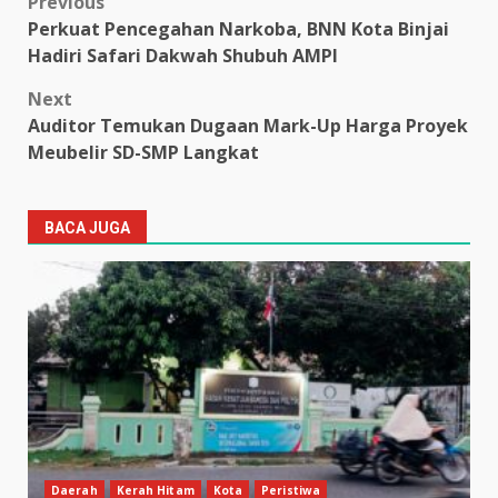
Post
Previous
Perkuat Pencegahan Narkoba, BNN Kota Binjai
navigation
Hadiri Safari Dakwah Shubuh AMPI
Next
Auditor Temukan Dugaan Mark-Up Harga Proyek
Meubelir SD-SMP Langkat
BACA JUGA
Daerah
Kerah Hitam
Kota
Peristiwa