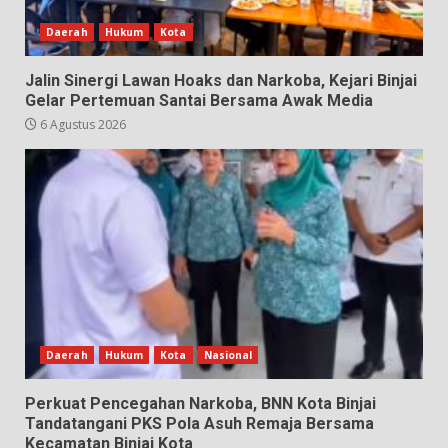
Daerah
Hukum
Kota
Jalin Sinergi Lawan Hoaks dan Narkoba, Kejari Binjai
Gelar Pertemuan Santai Bersama Awak Media
6 Agustus 2026
Daerah
Hukum
Kota
Nasional
Perkuat Pencegahan Narkoba, BNN Kota Binjai
Tandatangani PKS Pola Asuh Remaja Bersama
Kecamatan Binjai Kota