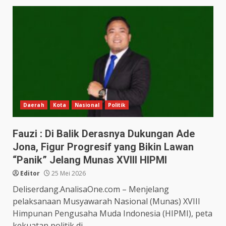
Daerah
Kota
Nasional
Politik
Fauzi : Di Balik Derasnya Dukungan Ade
Jona, Figur Progresif yang Bikin Lawan
“Panik” Jelang Munas XVIII HIPMI
Editor
25 Mei 2026
Deliserdang.AnalisaOne.com – Menjelang
pelaksanaan Musyawarah Nasional (Munas) XVIII
Himpunan Pengusaha Muda Indonesia (HIPMI), peta
kekuatan politik di...