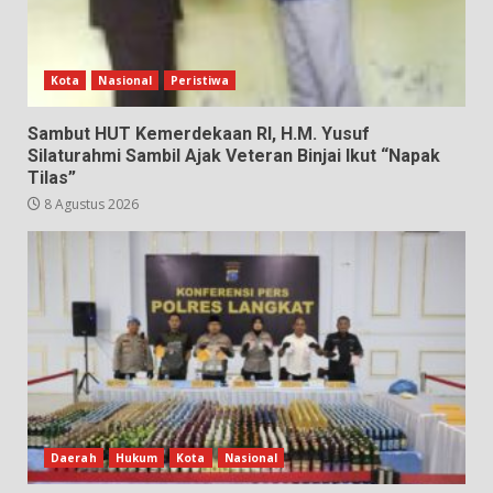
Kota
Nasional
Peristiwa
Sambut HUT Kemerdekaan RI, H.M. Yusuf
Silaturahmi Sambil Ajak Veteran Binjai Ikut “Napak
Tilas”
8 Agustus 2026
Daerah
Hukum
Kota
Nasional