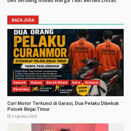
Deli Serdang Imbau Warga Taat Berlalu Lintas
BACA JUGA
Daerah
Hukum
Kerah Hitam
Kota
Kriminal
Peristiwa
Curi Motor Terkunci di Garasi, Dua Pelaku Dibekuk
Polsek Binjai Timur
3 Agustus 2026