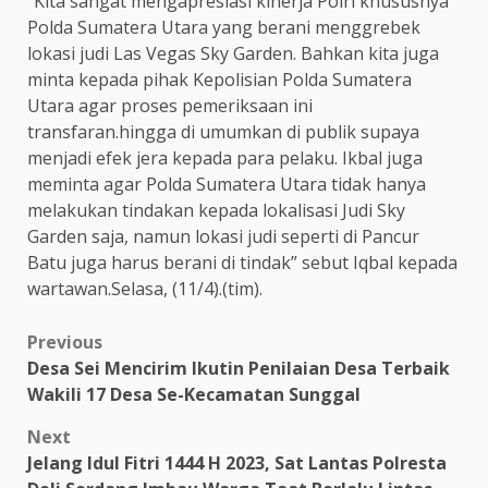
“Kita sangat mengapresiasi kinerja Polri khususnya
Polda Sumatera Utara yang berani menggrebek
lokasi judi Las Vegas Sky Garden. Bahkan kita juga
minta kepada pihak Kepolisian Polda Sumatera
Utara agar proses pemeriksaan ini
transfaran.hingga di umumkan di publik supaya
menjadi efek jera kepada para pelaku. Ikbal juga
meminta agar Polda Sumatera Utara tidak hanya
melakukan tindakan kepada lokalisasi Judi Sky
Garden saja, namun lokasi judi seperti di Pancur
Batu juga harus berani di tindak” sebut Iqbal kepada
wartawan.Selasa, (11/4).(tim).
Post
Previous
Desa Sei Mencirim Ikutin Penilaian Desa Terbaik
navigation
Wakili 17 Desa Se-Kecamatan Sunggal
Next
Jelang Idul Fitri 1444 H 2023, Sat Lantas Polresta