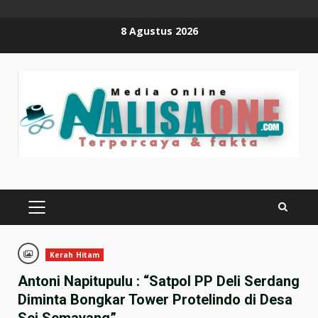
Skip
8 Agustus 2026
to
content
PRIMARY
MENU
Kerah Hitam
Antoni Napitupulu : “Satpol PP Deli Serdang
Diminta Bongkar Tower Protelindo di Desa