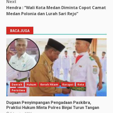
Next
Hendra : “Wali Kota Medan Diminta Copot Camat
Medan Polonia dan Lurah Sari Rejo”
BACA JUGA
Daerah
Hukum
Kerah Hitam
Korupsi
Kota
Peristiwa
Dugaan Penyimpangan Pengadaan Paskibra,
Praktisi Hukum Minta Polres Binjai Turun Tangan