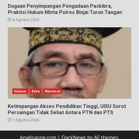
Dugaan Penyimpangan Pengadaan Paskibra,
Praktisi Hukum Minta Polres Binjai Turun Tangan
8 Agustus 2026
Hukum
Kota
Nasional
Ketimpangan Akses Pendidikan Tinggi, UISU Sorot
Persaingan Tidak Sehat Antara PTN dan PTS
7 Agustus 2026
Analisaone.com
|
DarkNews
by AF themes.