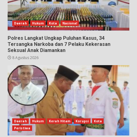
Daerah
Hukum
Kota
Nasional
Polres Langkat Ungkap Puluhan Kasus, 34
Tersangka Narkoba dan 7 Pelaku Kekerasan
Seksual Anak Diamankan
8 Agustus 2026
Daerah
Hukum
Kerah Hitam
Korupsi
Kota
Peristiwa