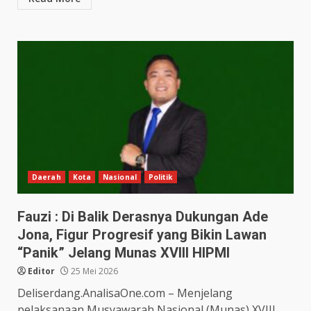
Daerah
Kota
Nasional
Politik
Fauzi : Di Balik Derasnya Dukungan Ade
Jona, Figur Progresif yang Bikin Lawan
“Panik” Jelang Munas XVIII HIPMI
Editor
25 Mei 2026
Deliserdang.AnalisaOne.com – Menjelang
pelaksanaan Musyawarah Nasional (Munas) XVIII