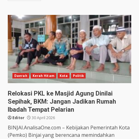
Daerah
Kerah Hitam
Kota
Politik
Relokasi PKL ke Masjid Agung Dinilai
Sepihak, BKM: Jangan Jadikan Rumah
Ibadah Tempat Pelarian
Editor
30 April 2026
BINJAI.AnalisaOne.com – Kebijakan Pemerintah Kota
(Pemko) Binjai yang berencana memindahkan