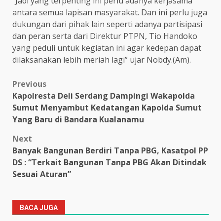
“Jadi yang terpenting ini perlu adanya kerjasama
antara semua lapisan masyarakat. Dan ini perlu juga
dukungan dari pihak lain seperti adanya partisipasi
dan peran serta dari Direktur PTPN, Tio Handoko
yang peduli untuk kegiatan ini agar kedepan dapat
dilaksanakan lebih meriah lagi” ujar Nobdy.(Am).
Post
Previous
Kapolresta Deli Serdang Dampingi Wakapolda
navigation
Sumut Menyambut Kedatangan Kapolda Sumut
Yang Baru di Bandara Kualanamu
Next
Banyak Bangunan Berdiri Tanpa PBG, Kasatpol PP
DS : “Terkait Bangunan Tanpa PBG Akan Ditindak
Sesuai Aturan”
BACA JUGA