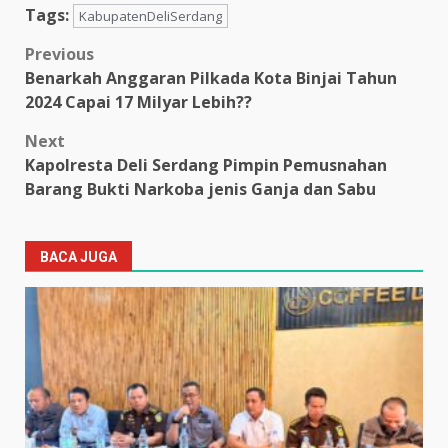
Tags:
KabupatenDeliSerdang
Post
Previous
Benarkah Anggaran Pilkada Kota Binjai Tahun
navigation
2024 Capai 17 Milyar Lebih??
Next
Kapolresta Deli Serdang Pimpin Pemusnahan
Barang Bukti Narkoba jenis Ganja dan Sabu
BACA JUGA