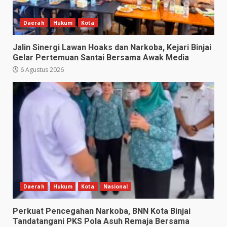
Daerah
Hukum
Kota
Jalin Sinergi Lawan Hoaks dan Narkoba, Kejari Binjai
Gelar Pertemuan Santai Bersama Awak Media
6 Agustus 2026
Daerah
Hukum
Kota
Nasional
Perkuat Pencegahan Narkoba, BNN Kota Binjai
Tandatangani PKS Pola Asuh Remaja Bersama