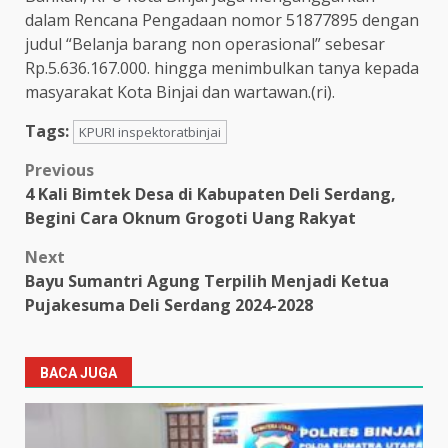
dalam Rencana Pengadaan nomor 51877895 dengan
judul “Belanja barang non operasional” sebesar
Rp.5.636.167.000. hingga menimbulkan tanya kepada
masyarakat Kota Binjai dan wartawan.(ri).
Tags:
KPURI inspektoratbinjai
Post
Previous
4 Kali Bimtek Desa di Kabupaten Deli Serdang,
navigation
Begini Cara Oknum Grogoti Uang Rakyat
Next
Bayu Sumantri Agung Terpilih Menjadi Ketua
Pujakesuma Deli Serdang 2024-2028
BACA JUGA