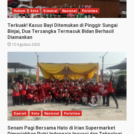
Hukum
Kota
Kriminal
Nasional
Peristiwa
Terkuak! Kasus Bayi Ditemukan di Pinggir Sungai
Binjai, Dua Tersangka Termasuk Bidan Berhasil
Diamankan
10 Agustus 2026
Daerah
Kota
Nasional
Peristiwa
Senam Pagi Bersama Hato di Irian Supermarket
Dimeriahkan Putri Indonesia Inovasi dan Teknologi