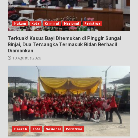
Hukum
Kota
Kriminal
Nasional
Peristiwa
Terkuak! Kasus Bayi Ditemukan di Pinggir Sungai
Binjai, Dua Tersangka Termasuk Bidan Berhasil
Diamankan
10 Agustus 2026
Daerah
Kota
Nasional
Peristiwa