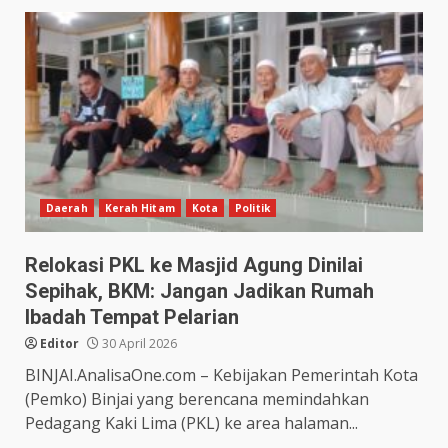
Daerah
Kerah Hitam
Kota
Politik
Relokasi PKL ke Masjid Agung Dinilai
Sepihak, BKM: Jangan Jadikan Rumah
Ibadah Tempat Pelarian
Editor
30 April 2026
BINJAI.AnalisaOne.com – Kebijakan Pemerintah Kota
(Pemko) Binjai yang berencana memindahkan
Pedagang Kaki Lima (PKL) ke area halaman...