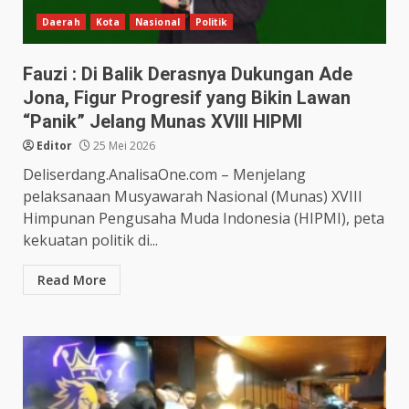
Daerah
Kota
Nasional
Politik
Fauzi : Di Balik Derasnya Dukungan Ade
Jona, Figur Progresif yang Bikin Lawan
“Panik” Jelang Munas XVIII HIPMI
Editor
25 Mei 2026
Deliserdang.AnalisaOne.com – Menjelang
pelaksanaan Musyawarah Nasional (Munas) XVIII
Himpunan Pengusaha Muda Indonesia (HIPMI), peta
kekuatan politik di...
Read More