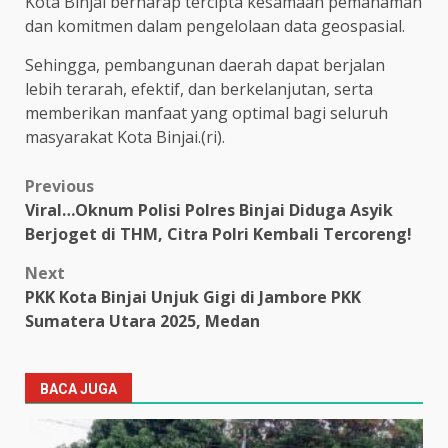
Kota Binjai berharap tercipta kesamaan pemahaman
dan komitmen dalam pengelolaan data geospasial.
Sehingga, pembangunan daerah dapat berjalan
lebih terarah, efektif, dan berkelanjutan, serta
memberikan manfaat yang optimal bagi seluruh
masyarakat Kota Binjai.(ri).
Post
Previous
Viral…Oknum Polisi Polres Binjai Diduga Asyik
navigation
Berjoget di THM, Citra Polri Kembali Tercoreng!
Next
PKK Kota Binjai Unjuk Gigi di Jambore PKK
Sumatera Utara 2025, Medan
BACA JUGA