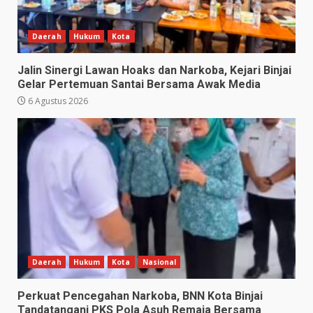
Daerah
Hukum
Kota
Jalin Sinergi Lawan Hoaks dan Narkoba, Kejari Binjai
Gelar Pertemuan Santai Bersama Awak Media
6 Agustus 2026
Daerah
Hukum
Kota
Nasional
Perkuat Pencegahan Narkoba, BNN Kota Binjai
Tandatangani PKS Pola Asuh Remaja Bersama