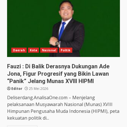
Daerah
Kota
Nasional
Politik
Fauzi : Di Balik Derasnya Dukungan Ade
Jona, Figur Progresif yang Bikin Lawan
“Panik” Jelang Munas XVIII HIPMI
Editor
25 Mei 2026
Deliserdang.AnalisaOne.com – Menjelang
pelaksanaan Musyawarah Nasional (Munas) XVIII
Himpunan Pengusaha Muda Indonesia (HIPMI), peta
kekuatan politik di...