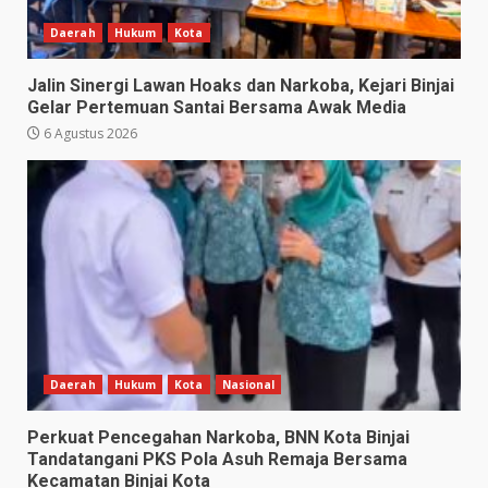
Daerah
Hukum
Kota
Jalin Sinergi Lawan Hoaks dan Narkoba, Kejari Binjai
Gelar Pertemuan Santai Bersama Awak Media
6 Agustus 2026
Daerah
Hukum
Kota
Nasional
Perkuat Pencegahan Narkoba, BNN Kota Binjai
Tandatangani PKS Pola Asuh Remaja Bersama
Kecamatan Binjai Kota