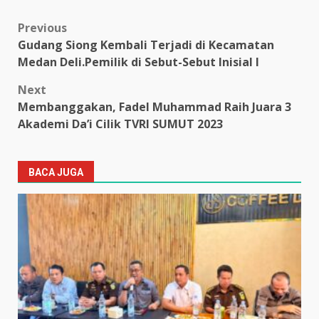
Post
Previous
Gudang Siong Kembali Terjadi di Kecamatan
navigation
Medan Deli.Pemilik di Sebut-Sebut Inisial I
Next
Membanggakan, Fadel Muhammad Raih Juara 3
Akademi Da’i Cilik TVRI SUMUT 2023
BACA JUGA