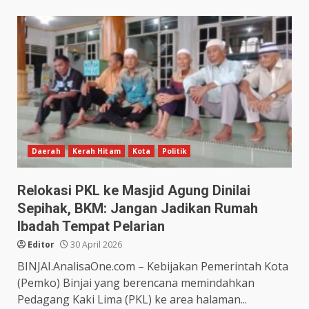
Daerah
Kerah Hitam
Kota
Politik
Relokasi PKL ke Masjid Agung Dinilai
Sepihak, BKM: Jangan Jadikan Rumah
Ibadah Tempat Pelarian
Editor
30 April 2026
BINJAI.AnalisaOne.com – Kebijakan Pemerintah Kota
(Pemko) Binjai yang berencana memindahkan
Pedagang Kaki Lima (PKL) ke area halaman...