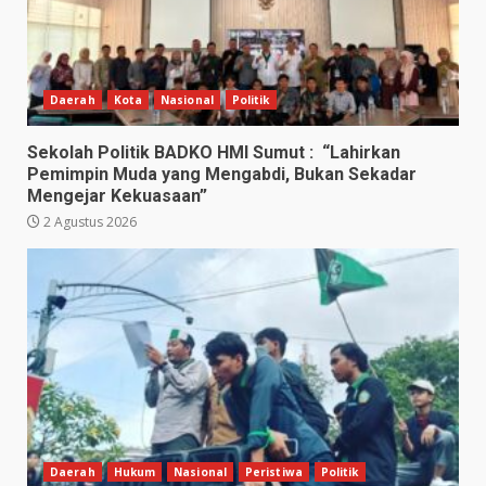
Daerah
Kota
Nasional
Politik
Sekolah Politik BADKO HMI Sumut : “Lahirkan
Pemimpin Muda yang Mengabdi, Bukan Sekadar
Mengejar Kekuasaan”
2 Agustus 2026
Daerah
Hukum
Nasional
Peristiwa
Politik