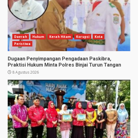
Daerah
Hukum
Kerah Hitam
Korupsi
Kota
Peristiwa
Dugaan Penyimpangan Pengadaan Paskibra,
Praktisi Hukum Minta Polres Binjai Turun Tangan
8 Agustus 2026