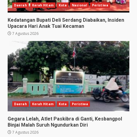
Daerah
Kerah Hitam
Kota
Nasional
Peristiwa
Kedatangan Bupati Deli Serdang Diabaikan, Insiden
Upacara Hari Anak Tuai Kecaman
7 Agustus 2026
Daerah
Kerah Hitam
Kota
Peristiwa
Gegara Lelah, Atlet Paskibra di Ganti, Kesbangpol
Binjai Malah Suruh Ngundurkan Diri
7 Agustus 2026