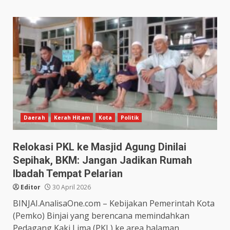
Daerah
Kerah Hitam
Kota
Politik
Relokasi PKL ke Masjid Agung Dinilai
Sepihak, BKM: Jangan Jadikan Rumah
Ibadah Tempat Pelarian
Editor
30 April 2026
BINJAI.AnalisaOne.com – Kebijakan Pemerintah Kota
(Pemko) Binjai yang berencana memindahkan
Pedagang Kaki Lima (PKL) ke area halaman...