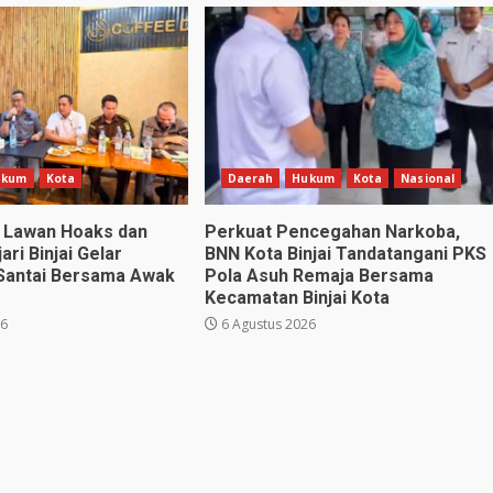
ukum
Kota
Daerah
Hukum
Kota
Nasional
gi Lawan Hoaks dan
Perkuat Pencegahan Narkoba,
ari Binjai Gelar
BNN Kota Binjai Tandatangani PKS
Santai Bersama Awak
Pola Asuh Remaja Bersama
Kecamatan Binjai Kota
26
6 Agustus 2026