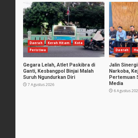
Daerah
Kerah Hitam
Kota
Peristiwa
Daerah
H
Gegara Lelah, Atlet Paskibra di
Jalin Siner
Ganti, Kesbangpol Binjai Malah
Narkoba, Kej
Suruh Ngundurkan Diri
Pertemuan 
Media
7 Agustus 2026
6 Agustus 20