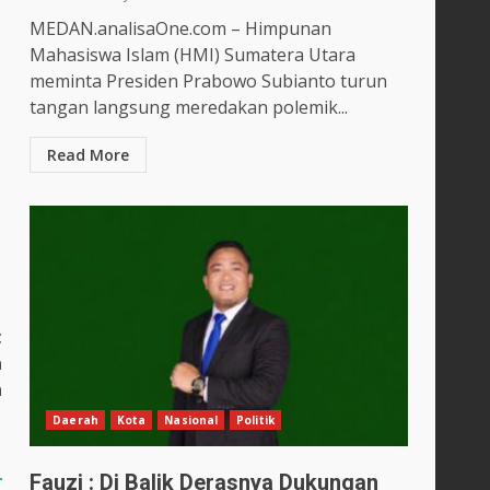
MEDAN.analisaOne.com – Himpunan
Mahasiswa Islam (HMI) Sumatera Utara
meminta Presiden Prabowo Subianto turun
tangan langsung meredakan polemik...
Read More
t
a
n
Daerah
Kota
Nasional
Politik
Fauzi : Di Balik Derasnya Dukungan