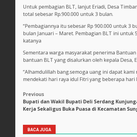
Untuk pembagian BLT, lanjut Eriadi, Desa Timban
total sebesar Rp.900.000 untuk 3 bulan.
“Pembagiannya itu sebesar Rp 900.000 untuk 3 bul
bulan Januari – Maret. Pembagian BLT ini untuk 5
katanya
Sementara warga masyarakat penerima Bantuan 
bantuan BLT yang disalurkan oleh kepala Desa, E
“Alhamdulillah bang.semoga uang ini dapat kami
mendekati hari raya idul Fitri yang beberapa hari 
Post
Previous
Bupati dan Wakil Bupati Deli Serdang Kunjun
navigation
Kerja Sekaligus Buka Puasa di Kecamatan Sun
BACA JUGA