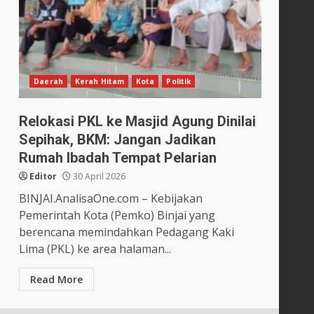
Daerah
Kerah Hitam
Kota
Politik
Relokasi PKL ke Masjid Agung Dinilai
Sepihak, BKM: Jangan Jadikan
Rumah Ibadah Tempat Pelarian
Editor
30 April 2026
BINJAI.AnalisaOne.com – Kebijakan
Pemerintah Kota (Pemko) Binjai yang
berencana memindahkan Pedagang Kaki
Lima (PKL) ke area halaman...
Read More