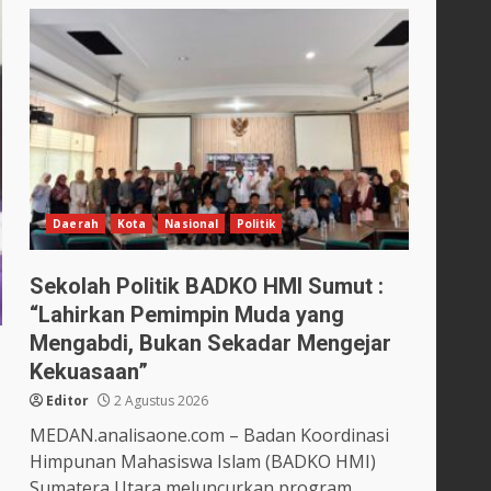
Daerah
Kota
Nasional
Politik
Sekolah Politik BADKO HMI Sumut :
“Lahirkan Pemimpin Muda yang
Mengabdi, Bukan Sekadar Mengejar
Kekuasaan”
Editor
2 Agustus 2026
MEDAN.analisaone.com – Badan Koordinasi
Himpunan Mahasiswa Islam (BADKO HMI)
Sumatera Utara meluncurkan program